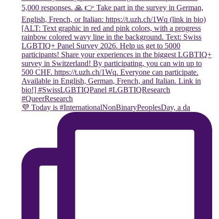
💜 Today is #InternationalNonBinaryPeoplesDay, a da