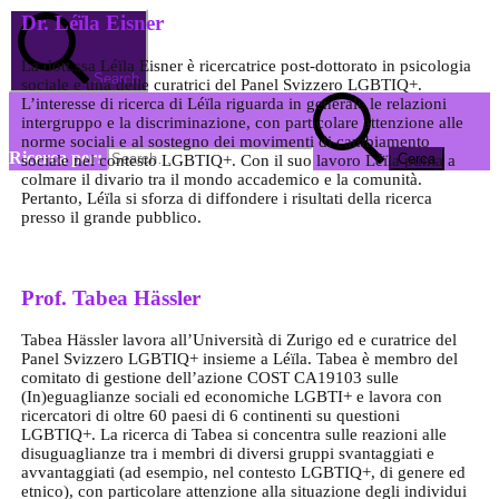
Dr. Léïla Eisner
La dott.ssa Léïla Eisner è ricercatrice post-dottorato in psicologia
Search
sociale e una delle curatrici del Panel Svizzero LGBTIQ+.
L’interesse di ricerca di Léïla riguarda in generale le relazioni
intergruppo e la discriminazione, con particolare attenzione alle
norme sociali e al sostegno dei movimenti di cambiamento
Ricerca per:
sociale nel contesto LGBTIQ+. Con il suo lavoro Léïla punta a
colmare il divario tra il mondo accademico e la comunità.
Pertanto, Léïla si sforza di diffondere i risultati della ricerca
presso il grande pubblico.
Prof. Tabea Hässler
Tabea Hässler lavora all’Università di Zurigo ed e curatrice del
Panel Svizzero LGBTIQ+ insieme a Léïla. Tabea è membro del
comitato di gestione dell’azione COST CA19103 sulle
(In)eguaglianze sociali ed economiche LGBTI+ e lavora con
ricercatori di oltre 60 paesi di 6 continenti su questioni
LGBTIQ+. La ricerca di Tabea si concentra sulle reazioni alle
disuguaglianze tra i membri di diversi gruppi svantaggiati e
avvantaggiati (ad esempio, nel contesto LGBTIQ+, di genere ed
etnico), con particolare attenzione alla situazione degli individui