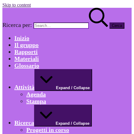
Skip to content
Ricerca per:
Inizio
Il gruppo
Rapporti
Materiali
Glossario
Attività
Expand / Collapse
Agenda
Stampa
Ricerca
Expand / Collapse
Progetti in corso