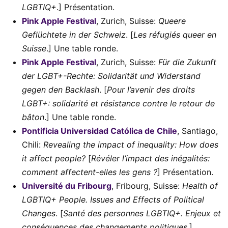
LGBTIQ
+
.] Présentation.
Pink Apple Festival
, Zurich, Suisse:
Queere
Geflüchtete in der Schweiz
. [
Les réfugiés queer en
Suisse
.] Une table ronde.
Pink Apple Festival
, Zurich, Suisse:
Für die Zukunft
der LGBT+-Rechte: Solidarität und Widerstand
gegen den Backlash
. [
Pour l’avenir des droits
LGBT+: solidarité et résistance contre le retour de
bâton
.] Une table ronde.
Pontificia Universidad Católica de Chile
, Santiago,
Chili:
Revealing the impact of inequality: How does
it affect people?
[
Révéler l’impact des inégalités:
comment affectent-elles les gens ?
] Présentation.
Université du Fribourg
, Fribourg, Suisse:
Health of
LGBTIQ+ People. Issues and Effects of Political
Changes
. [
Santé des personnes LGBTIQ+. Enjeux et
conséquences des changements politiques
.]