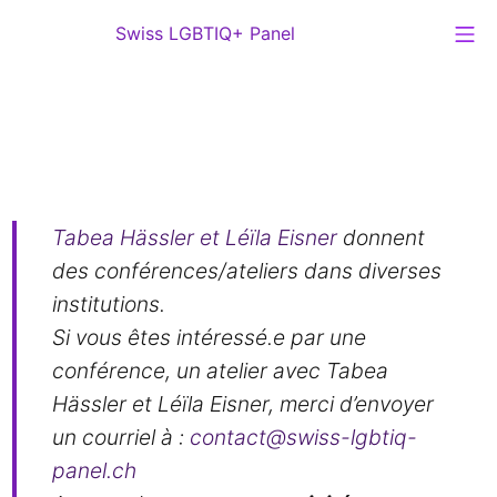
Aller
Me
Swiss LGBTIQ+ Panel
au
Swiss LGBTIQ+ Panel
contenu
Agenda
Tabea Hässler et Léïla Eisner
donnent
des conférences/ateliers dans diverses
institutions.
Si vous êtes intéressé.e par une
conférence, un atelier avec Tabea
Hässler et Léïla Eisner, merci d’envoyer
un courriel à :
contact@swiss-lgbtiq-
panel.ch