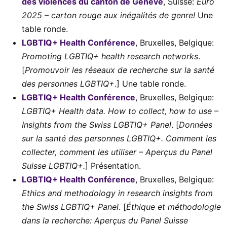
des violences du canton de Genève
, Suisse:
Euro
2025 – carton rouge aux inégalités de genre!
Une
table ronde.
LGBTIQ+ Health Conférence
, Bruxelles, Belgique:
Promoting LGBTIQ+ health research networks
.
[
Promouvoir les réseaux de recherche sur la santé
des personnes LGBTIQ+
.] Une table ronde.
LGBTIQ+ Health Conférence
, Bruxelles, Belgique:
LGBTIQ+ Health data. How to collect, how to use –
Insights from the Swiss LGBTIQ+ Panel
. [
Données
sur la santé des personnes LGBTIQ+. Comment les
collecter, comment les utiliser –
Aperçus du Panel
Suisse LGBTIQ
+.
] Présentation.
LGBTIQ+ Health Conférence
, Bruxelles, Belgique:
Ethics and methodology in research insights from
the Swiss LGBTIQ+ Panel
. [
Éthique et méthodologie
dans la recherche:
Aperçus du Panel Suisse