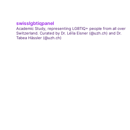
swisslgbtiqpanel
Academic Study, representing LGBTIQ+ people from all over
Switzerland.
Curated by Dr. Léïla Eisner (@uzh.ch) and Dr.
Tabea Hässler (@uzh.ch)