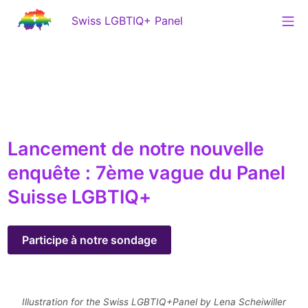
Aller
Me
Swiss LGBTIQ+ Panel
au
contenu
Swiss LGBTIQ+ Panel
Accueil
Lancement de notre nouvelle
enquête : 7ème vague du Panel
Suisse LGBTIQ+
Participe à notre sondage
Illustration for the Swiss LGBTIQ+Panel by Lena Scheiwiller