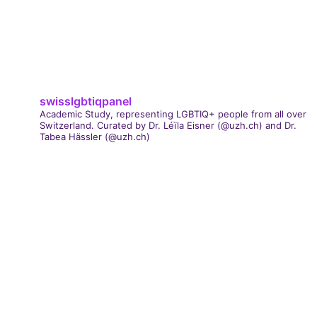
swisslgbtiqpanel
Academic Study, representing LGBTIQ+ people from all over
Switzerland.
Curated by Dr. Léïla Eisner (@uzh.ch) and Dr.
Tabea Hässler (@uzh.ch)